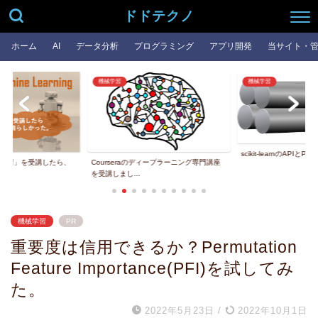
ドドテクノ
ホーム
AI
データ分析
プログラミング
アプリ開発
当サイト・
機械学習
機械学習
scikit-learnのAPIとPipelineの基本...
したら、
Courseraのディープラーニング専門講座
を受講しまし...
機械学習
PR
重要度は信用できるか？Permutation
Feature Importance(PFI)を試してみ
た。
2022年5月23日
/
2022年10月1日