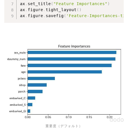
ax
.
set_title
(
"Feature Importances"
)
ax
.
figure
.
tight_layout
(
)
ax
.
figure
.
savefig
(
'Feature-Importances-tit
重要度（デフォルト）