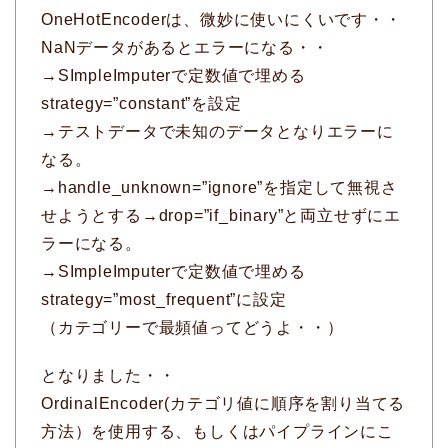
OneHotEncoderは、微妙に使いにくいです・・
NaNデータがあるとエラーになる・・
→SImpleImputerで定数値で埋める
strategy=”constant”を設定
→テストデータで未知のデータとなりエラーに
なる。
→handle_unknown=”ignore”を指定して無視さ
せようとする→drop=”if_binary”と両立せずにエ
ラーになる。
→SImpleImputerで定数値で埋める
strategy=”most_frequent”に設定
（カテゴリーで最頻値ってどうよ・・）
となりました・・
OrdinalEncoder(カテゴリ値に順序を割り当てる
方法）を使用する、もしくはパイプラインにこ