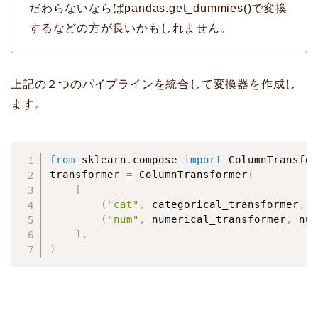
だわらないならばpandas.get_dummies()で変換
するなどの方が良いかもしれません。
上記の２つのパイプラインを統合して変換器を作成し
ます。
from
 sklearn
.
compose 
import
 ColumnTransfor
transformer 
=
 ColumnTransformer
(
[
(
"cat"
,
 categorical_transformer
,
 c
(
"num"
,
 numerical_transformer
,
 num
]
,
)