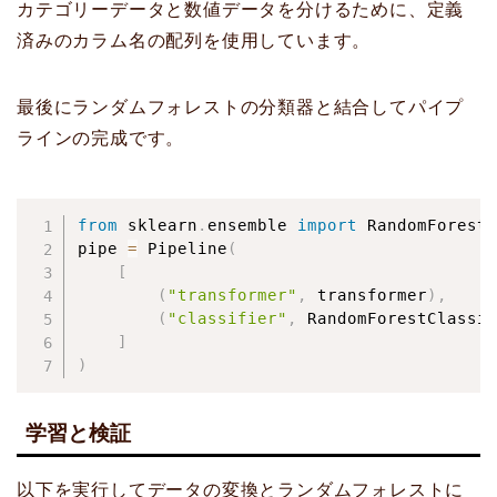
カテゴリーデータと数値データを分けるために、定義
済みのカラム名の配列を使用しています。
最後にランダムフォレストの分類器と結合してパイプ
ラインの完成です。
from
 sklearn
.
ensemble 
import
 RandomForestC
pipe 
=
 Pipeline
(
[
(
"transformer"
,
 transformer
)
,
(
"classifier"
,
 RandomForestClassif
]
)
学習と検証
以下を実行してデータの変換とランダムフォレストに