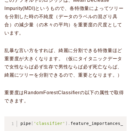
このデフォルトのロジックは、Mean Decrease
Impurity(MDI)というもので、各特徴量によってツリー
を分割した時の不純度（データのラベルの混ざり具
合）の減少量（の木々の平均）を重要度の尺度として
います。
乱暴な言い方をすれば、綺麗に分割できる特徴量ほど
重要度が大きくなります。（仮にタイタニックデータ
で女性ならば必ず生存で男性ならば必ず死亡ならば、
綺麗にツリーを分割できるので、重要となります。）
重要度はRandomForestClassifierの以下の属性で取得
できます。
pipe
[
'classifier'
]
.
feature_importances_