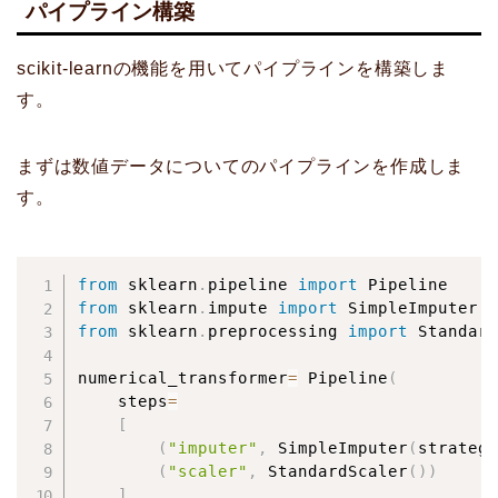
パイプライン構築
scikit-learnの機能を用いてパイプラインを構築しま
す。
まずは数値データについてのパイプラインを作成しま
す。
from
 sklearn
.
pipeline 
import
from
 sklearn
.
impute 
import
from
 sklearn
.
preprocessing 
import
 Standard
numerical_transformer
=
 Pipeline
(
    steps
=
[
(
"imputer"
,
 SimpleImputer
(
strategy
(
"scaler"
,
 StandardScaler
(
)
)
]