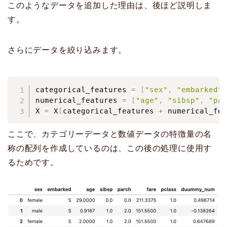
このようなデータを追加した理由は、後ほど説明しま
す。
さらにデータを絞り込みます。
categorical_features 
=
[
"sex"
,
"embarked"
]
numerical_features 
=
[
"age"
,
"sibsp"
,
"par
X 
=
 X
[
categorical_features 
+
 numerical_fea
ここで、カテゴリーデータと数値データの特徴量の名
称の配列を作成しているのは、この後の処理に使用す
るためです。