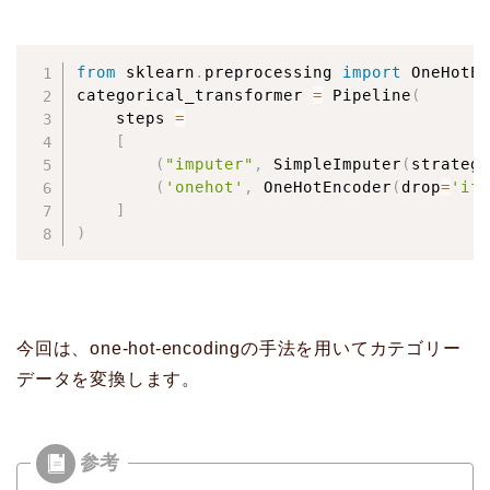
from
 sklearn
.
preprocessing 
import
 OneHotEn
categorical_transformer 
=
 Pipeline
(
    steps 
=
[
(
"imputer"
,
 SimpleImputer
(
strategy
(
'onehot'
,
 OneHotEncoder
(
drop
=
'if_
]
)
今回は、one-hot-encodingの手法を用いてカテゴリー
データを変換します。