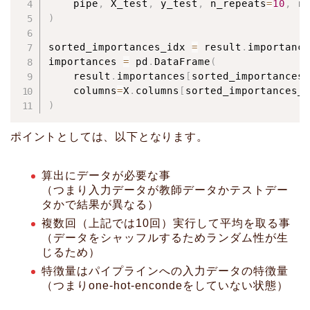
    pipe
,
 X_test
,
 y_test
,
 n_repeats
=
10
,
 ra
)
sorted_importances_idx 
=
 result
.
importance
importances 
=
 pd
.
DataFrame
(
    result
.
importances
[
sorted_importances_
    columns
=
X
.
columns
[
sorted_importances_i
)
ポイントとしては、以下となります。
算出にデータが必要な事
（つまり入力データが教師データかテストデー
タかで結果が異なる）
複数回（上記では10回）実行して平均を取る事
（データをシャッフルするためランダム性が生
じるため）
特徴量はパイプラインへの入力データの特徴量
（つまりone-hot-encondeをしていない状態）