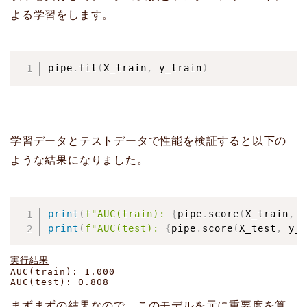
よる学習をします。
pipe
.
fit
(
X_train
,
 y_train
)
学習データとテストデータで性能を検証すると以下の
ような結果になりました。
print
(
f"AUC(train): 
{
pipe
.
score
(
X_train
,
 y
print
(
f"AUC(test): 
{
pipe
.
score
(
X_test
,
 y_t
実行結果
AUC(train): 1.000

AUC(test): 0.808
まずまずの結果なので、このモデルを元に重要度を算