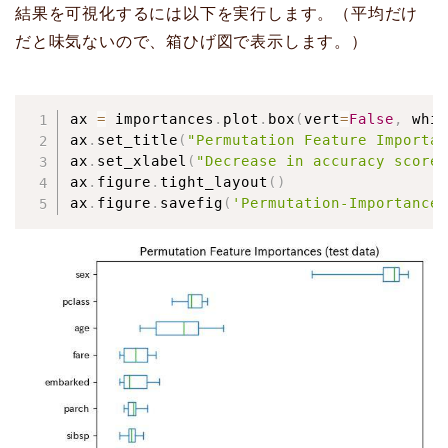
結果を可視化するには以下を実行します。（平均だけ
だと味気ないので、箱ひげ図で表示します。）
ax 
=
 importances
.
plot
.
box
(
vert
=
False
,
 whis
ax
.
set_title
(
"Permutation Feature Importan
ax
.
set_xlabel
(
"Decrease in accuracy score"
ax
.
figure
.
tight_layout
(
)
ax
.
figure
.
savefig
(
'Permutation-Importances