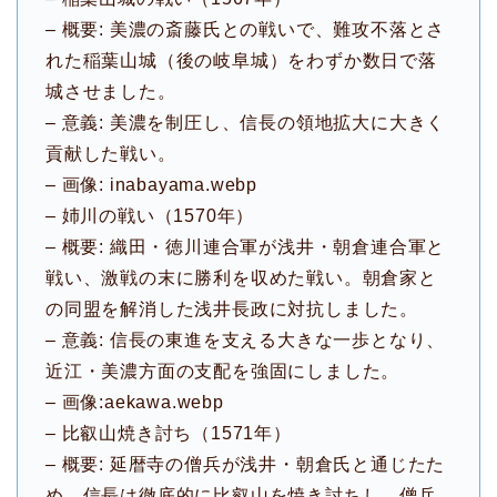
– 概要: 美濃の斎藤氏との戦いで、難攻不落とさ
れた稲葉山城（後の岐阜城）をわずか数日で落
城させました。
– 意義: 美濃を制圧し、信長の領地拡大に大きく
貢献した戦い。
– 画像: inabayama.webp
– 姉川の戦い（1570年）
– 概要: 織田・徳川連合軍が浅井・朝倉連合軍と
戦い、激戦の末に勝利を収めた戦い。朝倉家と
の同盟を解消した浅井長政に対抗しました。
– 意義: 信長の東進を支える大きな一歩となり、
近江・美濃方面の支配を強固にしました。
– 画像:aekawa.webp
– 比叡山焼き討ち（1571年）
– 概要: 延暦寺の僧兵が浅井・朝倉氏と通じたた
め、信長は徹底的に比叡山を焼き討ちし、僧兵