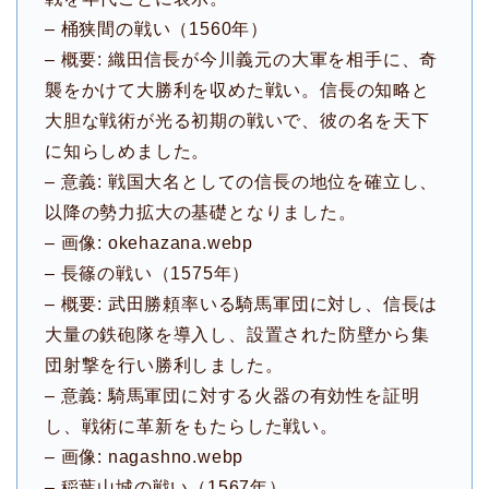
– 桶狭間の戦い（1560年）
– 概要: 織田信長が今川義元の大軍を相手に、奇
襲をかけて大勝利を収めた戦い。信長の知略と
大胆な戦術が光る初期の戦いで、彼の名を天下
に知らしめました。
– 意義: 戦国大名としての信長の地位を確立し、
以降の勢力拡大の基礎となりました。
– 画像: okehazana.webp
– 長篠の戦い（1575年）
– 概要: 武田勝頼率いる騎馬軍団に対し、信長は
大量の鉄砲隊を導入し、設置された防壁から集
団射撃を行い勝利しました。
– 意義: 騎馬軍団に対する火器の有効性を証明
し、戦術に革新をもたらした戦い。
– 画像: nagashno.webp
– 稲葉山城の戦い（1567年）