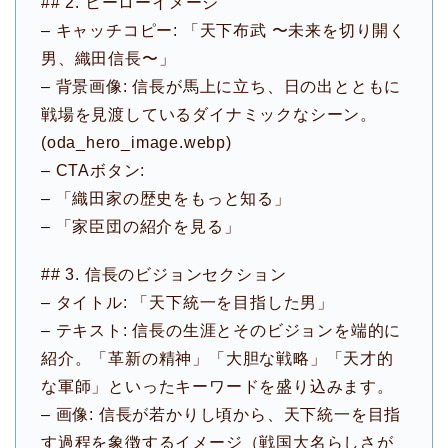
## 2. ヒーローイメージ
– キャッチコピー: 「天下布武 〜未来を切り開く
男、織田信長〜」
– 背景画像: 信長が馬上に立ち、日の出とともに
戦場を見渡しているダイナミックなシーン。
(oda_hero_image.webp)
– CTAボタン:
– 「織田家の歴史をもっと知る」
– 「家臣団の紹介を見る」
## 3. 信長のビジョンセクション
– タイトル: 「天下統一を目指した男」
– テキスト: 信長の生涯とそのビジョンを端的に
紹介。「革新の精神」「大胆な戦略」「天才的
な軍師」といったキーワードを盛り込みます。
– 画像: 信長が若かりし頃から、天下統一を目指
す過程を象徴するイメージ（戦国大名らしさが