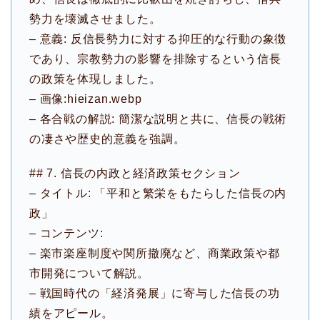
勢力を壊滅させました。
– 意義: 反信長勢力に対する抑圧的な行動の象徴
であり、宗教勢力の影響を排除するという信長
の政策を体現しました。
– 画像:hieizan.webp
– 各合戦の解説: 簡潔な説明と共に、信長の戦術
の凄さや歴史的意義を強調。
## 7. 信長の内政と経済政策セクション
– タイトル: 「平和と繁栄をもたらした信長の内
政」
– コンテンツ:
– 楽市楽座制度や関所撤廃など、商業政策や都
市開発について解説。
– 戦国時代の「経済発展」に寄与した信長の功
績をアピール。