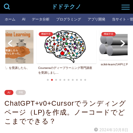
ドドテクノ
ホーム
AI
データ分析
プログラミング
アプリ開発
当サイト・
機械学習
機械学習
scikit-learnのAPIとPipelineの基本...
したら、
Courseraのディープラーニング専門講座
を受講しまし...
AI
PR
ChatGPT+v0+Cursorでランディング
ページ（LP)を作成。ノーコードでど
こまでできる？
2024年10月8日