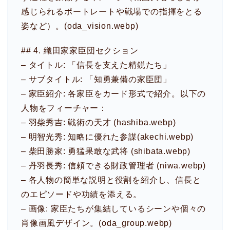
感じられるポートレートや戦場での指揮をとる
姿など）。(oda_vision.webp)
## 4. 織田家家臣団セクション
– タイトル: 「信長を支えた精鋭たち」
– サブタイトル: 「知勇兼備の家臣団」
– 家臣紹介: 各家臣をカード形式で紹介。以下の
人物をフィーチャー：
– 羽柴秀吉: 戦術の天才 (hashiba.webp)
– 明智光秀: 知略に優れた参謀(akechi.webp)
– 柴田勝家: 勇猛果敢な武将 (shibata.webp)
– 丹羽長秀: 信頼できる財政管理者 (niwa.webp)
– 各人物の簡単な説明と役割を紹介し、信長と
のエピソードや功績を添える。
– 画像: 家臣たちが集結しているシーンや個々の
肖像画風デザイン。(oda_group.webp)